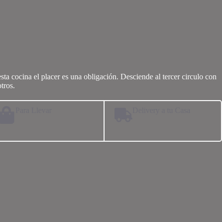
sta cocina el placer es una obligación. Desciende al tercer circulo con
tros.
Para Llevar
Delivery a tu Casa