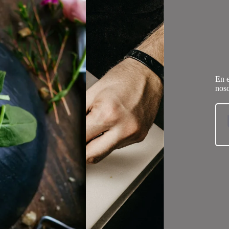
En e
noso